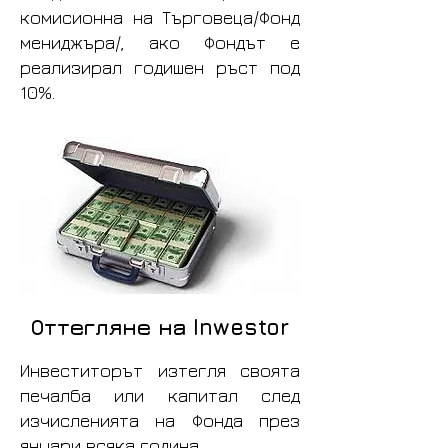
комисионна на Търговеца/Фонд
мениджъра/, ако Фондът е
реализирал годишен ръст под
10%.
Оттегляне на Inwestor
Инвеститорът изтегля своята
печалба или капитал след
изчисленията на Фонда през
януари всяка година.