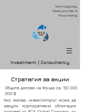
Technolgicaly
Saas provider &
Prop trading
Investment / Consultancy
Стратегия за акции
Общите дялове на Фонда са
50 000
000
$
Ако желае, инвеститорът може да
закупи корпоративни облигации
(дялове) от RCX Global Company до