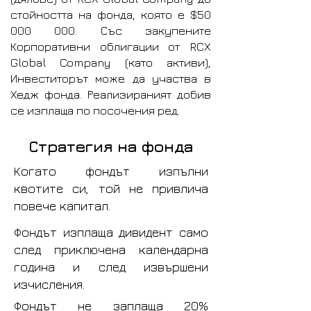
стойността на фонда, която е $50
000 000. Със закупените
Корпоративни облигации от RCX
Global Company (като активи),
Инвеститорът може да участва в
Хедж фонда. Реализираният добив
се изплаща по посочения ред.
Стратегия на фонда
Когато фондът изпълни
квотите си, той не привлича
повече капитал.
Фондът изплаща дивидент само
след приключена календарна
година и след извършени
изчисления.
Фондът не заплаща 20%