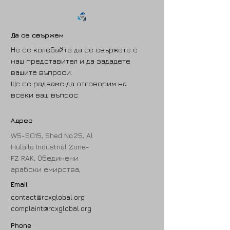
Да се свържем
Не се колебайте да се свържете с
наш представител и да зададете
вашите въпроси.
Ще се радваме да отговорим на
всеки ваш въпрос.
Адрес
W5-SO15, Shed No.25, Al
Hulaila Industrial Zone-
FZ RAK, Обединени
арабски емирства,
Email
contact@rcxglobal.org
complaint@rcxglobal.org
Phone